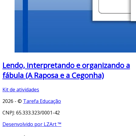
Lendo, interpretando e organizando a
fábula (A Raposa e a Cegonha)
Kit de atividades
2026 - ©
Tarefa Educação
CNPJ: 65.333.323/0001-42
Desenvolvido por LZArt ™