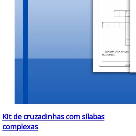
Kit de cruzadinhas com sílabas
complexas