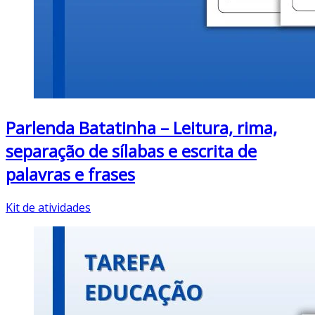
Parlenda Batatinha – Leitura, rima,
separação de sílabas e escrita de
palavras e frases
Kit de atividades