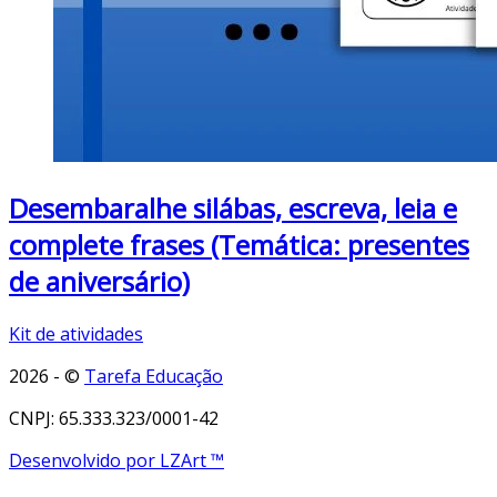
Desembaralhe silábas, escreva, leia e
complete frases (Temática: presentes
de aniversário)
Kit de atividades
2026 - ©
Tarefa Educação
CNPJ: 65.333.323/0001-42
Desenvolvido por LZArt ™