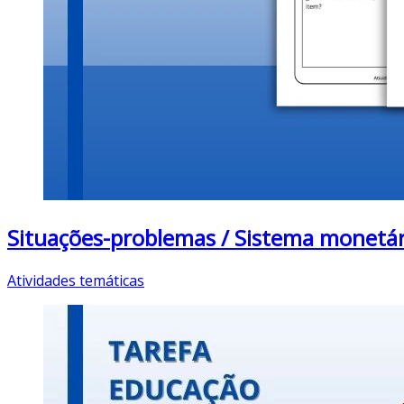
Situações-problemas / Sistema monet
Atividades temáticas