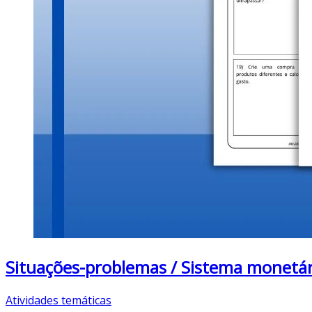
Situações-problemas / Sistema monetá
Atividades temáticas