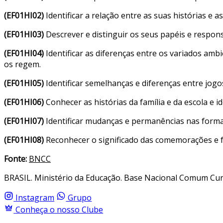
(EF01HI02)
Identificar a relação entre as suas histórias e a
(EF01HI03)
Descrever e distinguir os seus papéis e respons
(EF01HI04)
Identificar as diferenças entre os variados amb
os regem.
(EF01HI05)
Identificar semelhanças e diferenças entre jogos
(EF01HI06)
Conhecer as histórias da família e da escola e 
(EF01HI07)
Identificar mudanças e permanências nas formas
(EF01HI08)
Reconhecer o significado das comemorações e f
Fonte:
BNCC
BRASIL. Ministério da Educação. Base Nacional Comum Curri
Instagram
Grupo
Conheça o nosso Clube