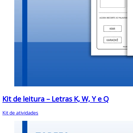
Kit de leitura – Letras K, W, Y e Q
Kit de atividades