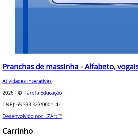
Pranchas de massinha - Alfabeto, vogais
Atividades interativas
2026 - ©
Tarefa Educação
CNPJ: 65.333.323/0001-42
Desenvolvido por LZArt ™
Carrinho