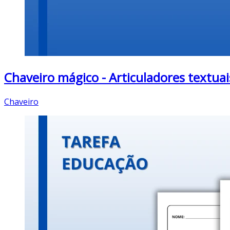
Chaveiro mágico - Articuladores textuai
Chaveiro