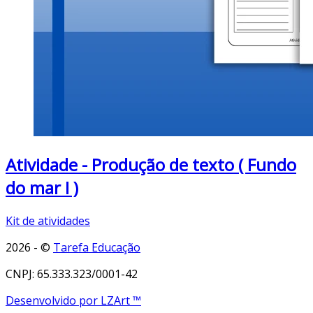
Atividade - Produção de texto ( Fundo
do mar I )
Kit de atividades
2026 - ©
Tarefa Educação
CNPJ: 65.333.323/0001-42
Desenvolvido por LZArt ™