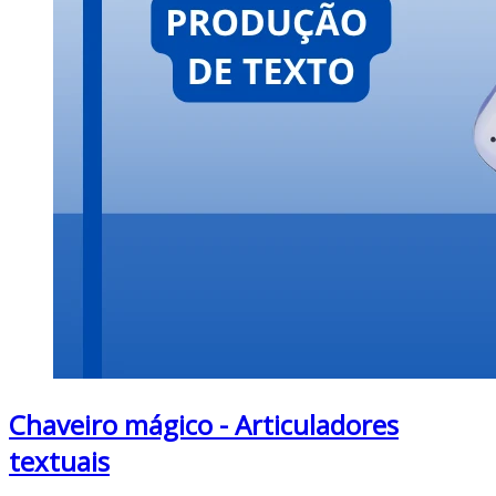
Chaveiro mágico - Articuladores
textuais